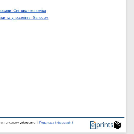
носини. Світова економіка
ки та управління бізнесом
мптонському університеті.
Подальша інформація і