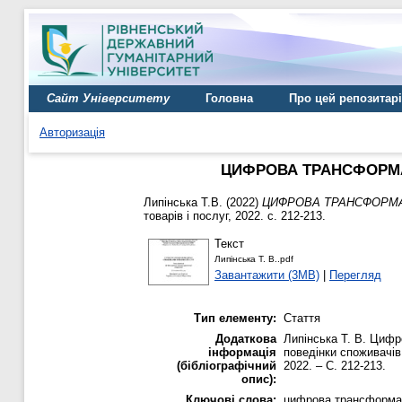
Сайт Університету
Головна
Про цей репозитар
Авторизація
ЦИФРОВА ТРАНСФОРМАЦ
Липінська Т.В.
(2022)
ЦИФРОВА ТРАНСФОРМАЦ
товарів і послуг, 2022. с. 212-213.
Текст
Липінська Т. В..pdf
Завантажити (3MB)
|
Перегляд
Тип елементу:
Стаття
Додаткова
Липінська Т. В. Цифро
інформація
поведінки споживачів 
(бібліографічний
2022. – С. 212-213.
опис):
Ключові слова:
цифрова трансформаці