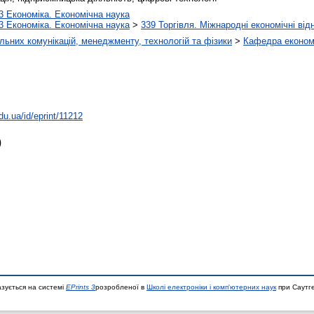
3 Економіка. Економічна наука
3 Економіка. Економічна наука
>
339 Торгівля. Міжнародні економічні від
ьних комунікацій, менеджменту, технологій та фізики
>
Кафедра економі
edu.ua/id/eprint/11212
)
азується на системі
EPrints 3
розробленої в
Школі електроніки і комп'ютерних наук
при Саутге