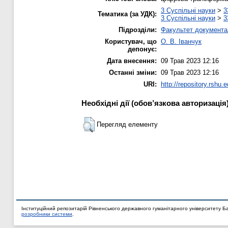
3 Суспільні науки
>
3
Тематика (за УДК):
3 Суспільні науки
>
3
Підрозділи:
Факультет документал
Користувач, що
О. В. Іванчук
депонує:
Дата внесення:
09 Трав 2023 12:16
Останні зміни:
09 Трав 2023 12:16
URI:
http://repository.rshu.
Необхідні дії (обов’язкова авторизація
Перегляд елементу
Інституційний репозитарій Рівненського державного гуманітарного університету Б
розробники системи
.