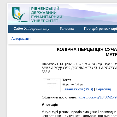
Сайт Університету
Головна
Про цей репозитар
Авторизація
КОЛІРНА ПЕРЦЕПЦІЯ СУЧА
МАТЕ
Шеретюк Р.М.
(2025)
КОЛІРНА ПЕРЦЕПЦІЯ СУ
МІЖНАРОДНОГО ДОСЛІДЖЕННЯ З АРТ-ТЕРАП
535-8
Текст
Шеретюк Р.М..pdf
Завантажити (3MB)
|
Перегляд
Офіційний посилання:
https://doi.org/10.30525/
Анотація
У культурі різних народів емоційне і прикладн
конкретніше – сукупність кольорів, що виділяєт