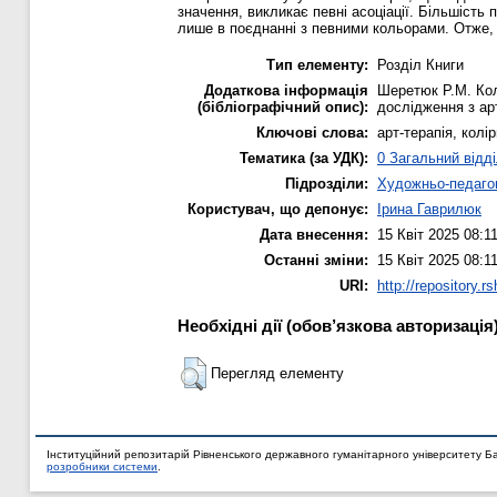
значення, викликає певні асоціації. Більшість
лише в поєднанні з певними кольорами. Отже, 
Тип елементу:
Розділ Книги
Додаткова інформація
Шеретюк Р.М. Кол
(бібліографічний опис):
дослідження з арт-
Ключові слова:
арт-терапія, колі
Тематика (за УДК):
0 Загальний відд
Підрозділи:
Художньо-педаго
Користувач, що депонує:
Ірина Гаврилюк
Дата внесення:
15 Квіт 2025 08:1
Останні зміни:
15 Квіт 2025 08:1
URI:
http://repository.r
Необхідні дії (обов’язкова авторизація
Перегляд елементу
Інституційний репозитарій Рівненського державного гуманітарного університету Б
розробники системи
.