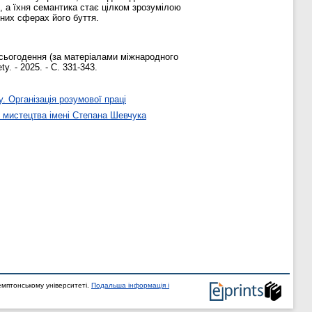
, а їхня семантика стає цілком зрозумілою
зних сферах його буття.
 сьогодення (за матеріалами міжнародного
ty. - 2025. - С. 331-343.
у. Організація розумової праці
 мистецтва імені Степана Шевчука
мптонському університеті.
Подальша інформація і