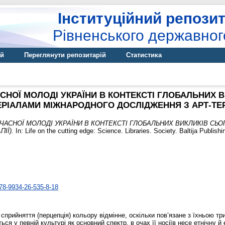
Інституційний репозит
Рівненського державног
ій
Переглянути репозитарій
Статистика
СНОЇ МОЛОДІ УКРАЇНИ В КОНТЕКСТІ ГЛОБАЛЬНИХ 
РІАЛАМИ МІЖНАРОДНОГО ДОСЛІДЖЕННЯ З АРТ-ТЕР
ЧАСНОЇ МОЛОДІ УКРАЇНИ В КОНТЕКСТІ ГЛОБАЛЬНИХ ВИКЛИКІВ СЬ
ІЇ).
In: Life on the cutting edge: Science. Libraries. Society. Baltija Publish
978-9934-26-535-8-18
е сприйняття (перцепція) кольору відмінне, оскільки пов’язане з їхньою т
ься у певній культурі як основний спектр, в очах її носіїв несе етнічну й