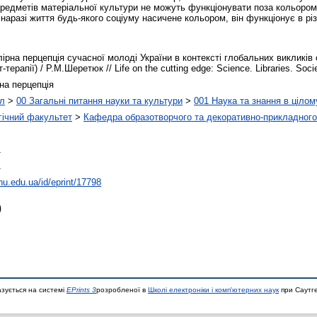
 предметів матеріальної культури не можуть функціонувати поза кольором
наразі життя будь-якого соціуму насичене кольором, він функціонує в рі
ірна перцепція сучасної молоді України в контексті глобальних викликів
терапії) / Р.М.Шеретюк // Life on the cutting edge: Science. Libraries. Socie
рна перцепція
іл
>
00 Загальні питання науки та культури
>
001 Наука та знання в цілом
гічний факультет
>
Кафедра образотворчого та декоративно-прикладного
1
1
shu.edu.ua/id/eprint/17798
)
азується на системі
EPrints 3
розробленої в
Школі електроніки і комп'ютерних наук
при Саутге