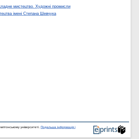
кладне мистецтво. Художні промисли
тецтва імені Степана Шевчука
мптонському університеті.
Подальша інформація і