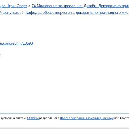
ура. Ігри. Спорт
>
74 Малювання та креслення. Дизайн. Декоративно-при
й факультет
>
Кафедра образотворчого та декоративно-прикладного мис
du.ua/id/eprint/18593
)
азується на системі
EPrints 3
розробленої в
Школі електроніки і комп'ютерних наук
при Саутге