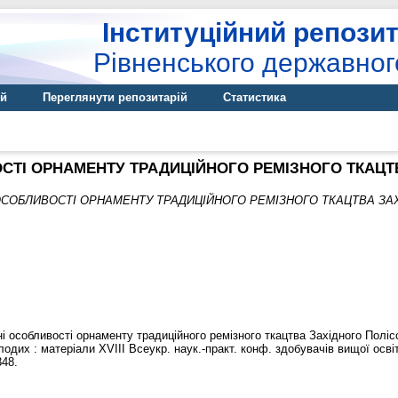
Інституційний репозит
Рівненського державног
ій
Переглянути репозитарій
Статистика
СТІ ОРНАМЕНТУ ТРАДИЦІЙНОГО РЕМІЗНОГО ТКАЦТ
ОСОБЛИВОСТІ ОРНАМЕНТУ ТРАДИЦІЙНОГО РЕМІЗНОГО ТКАЦТВА ЗАХ
і особливості орнаменту традиційного ремізного ткацтва Західного Полісся /
одих : матеріали XVІІІ Всеукр. наук.-практ. конф. здобувачів вищої освіт
348.