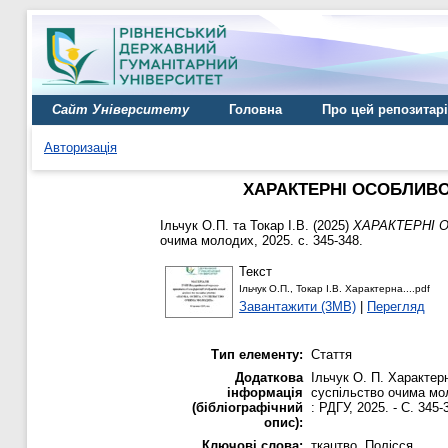
Сайт Університету
Головна
Про цей репозитар
Авторизація
ХАРАКТЕРНІ ОСОБЛИВО
Ільчук О.П.
та
Токар І.В.
(2025)
ХАРАКТЕРНІ 
очима молодих, 2025. с. 345-348.
Текст
Ільчук О.П., Токар І.В. Характерна....pdf
Завантажити (3MB)
|
Перегляд
Тип елементу:
Стаття
Додаткова
Ільчук О. П. Характерн
інформація
суспільство очима мол
(бібліографічний
: РДГУ, 2025. - С. 345-
опис):
Ключові слова:
ткацтво, Полісся