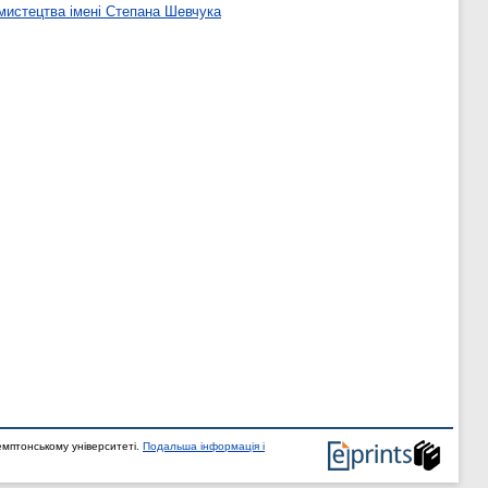
мистецтва імені Степана Шевчука
мптонському університеті.
Подальша інформація і