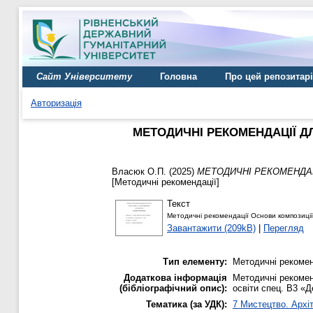
Сайт Університету
Головна
Про цей репозитар
Авторизація
МЕТОДИЧНІ РЕКОМЕНДАЦІЇ Д
Власюк О.П.
(2025)
МЕТОДИЧНІ РЕКОМЕНДАЦ
[Методичні рекомендації]
Текст
Методичні рекомендації Основи композиції 
Завантажити (209kB)
|
Перегляд
Тип елементу:
Методичні рекомен
Додаткова інформація
Методичні рекомен
(бібліографічний опис):
освіти спец. В3 «Д
Тематика (за УДК):
7 Мистецтво. Архіт