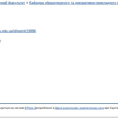
ічний факультет
>
Кафедра образотворчого та декоративно-прикладного 
hu.edu.ua/id/eprint/19996
)
азується на системі
EPrints 3
розробленої в
Школі електроніки і комп'ютерних наук
при Саутге