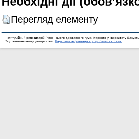
Необхідні дії (обов’язк
Перегляд елементу
Інституційний репозитарій Рівненського державного гуманітарного університету Базуєть
Саутгемптонському університеті.
Подальша інформація і розробники системи
.