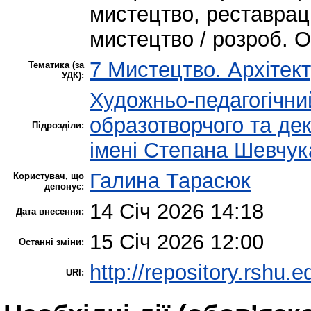
мистецтво, реставраці
мистецтво / розроб. О.
7 Мистецтво. Архітект
Тематика (за
УДК):
Художньо-педагогічни
образотворчого та де
Підрозділи:
імені Степана Шевчук
Галина Тарасюк
Користувач, що
депонує:
14 Січ 2026 14:18
Дата внесення:
15 Січ 2026 12:00
Останні зміни:
http://repository.rshu.e
URI: