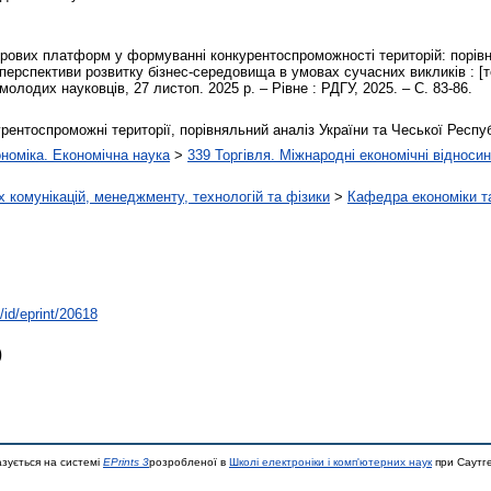
рових платформ у формуванні конкурентоспроможності територій: порівня
 перспективи розвитку бізнес-середовища в умовах сучасних викликів : [те
молодих науковців, 27 листоп. 2025 р. – Рівне : РДГУ, 2025. – С. 83-86.
ентоспроможні території, порівняльний аналіз України та Чеської Респу
номіка. Економічна наука
>
339 Торгівля. Міжнародні економічні відносин
 комунікацій, менеджменту, технологій та фізики
>
Кафедра економіки т
/id/eprint/20618
)
азується на системі
EPrints 3
розробленої в
Школі електроніки і комп'ютерних наук
при Саутге