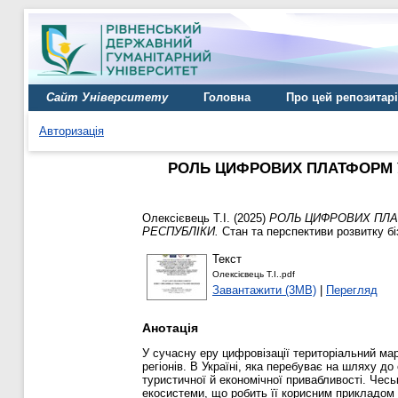
Сайт Університету
Головна
Про цей репозитар
Авторизація
РОЛЬ ЦИФРОВИХ ПЛАТФОРМ 
Олексієвець Т.І.
(2025)
РОЛЬ ЦИФРОВИХ ПЛА
РЕСПУБЛІКИ.
Стан та перспективи розвитку бі
Текст
Олексієвець Т.І..pdf
Завантажити (3MB)
|
Перегляд
Анотація
У сучасну еру цифровізації територіальний м
регіонів. В Україні, яка перебуває на шляху до
туристичної й економічної привабливості. Чес
екосистеми, що робить її корисним прикладом 