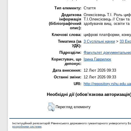
Тип елементу:
Стаття
Додаткова
Олексієвець Т.І. Роль циф
інформація
Т.І.Олексієвець // Стан та
(бібліографічний
здобувачів вищ. освіти та 
опис):
Ключові слова:
цифрові платформи, конкур
Тематика (за
3 Суспільні науки
>
33 Еко
УДК):
Підрозділи:
Факультет документальних
Користувач, що
Ірина Гаврилюк
депонує:
Дата внесення:
12 Лют 2026 09:33
Останні зміни:
12 Лют 2026 09:33
URI:
http://repository.rshu.edu.ua
Необхідні дії (обов’язкова авторизація
Перегляд елементу
Інституційний репозитарій Рівненського державного гуманітарного університету Б
розробники системи
.