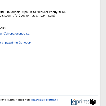
льний аналіз України та Чеської Республіки /
зи доп.] / V Всеукр. наук.-практ. конф.
бліки
и. Світова економіка
а управління бізнесом
мптонському університеті.
Подальша інформація і