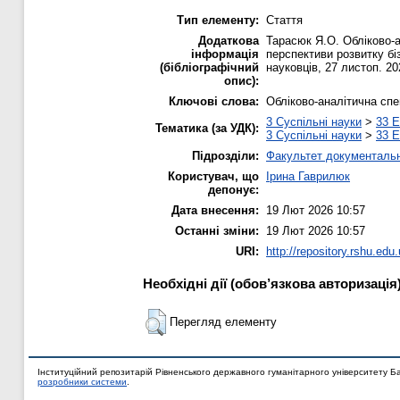
Тип елементу:
Стаття
Додаткова
Тарасюк Я.О. Обліково-а
інформація
перспективи розвитку бі
(бібліографічний
науковців, 27 листоп. 202
опис):
Ключові слова:
Обліково-аналітична спе
3 Суспільні науки
>
33 Е
Тематика (за УДК):
3 Суспільні науки
>
33 Е
Підрозділи:
Факультет документальни
Користувач, що
Ірина Гаврилюк
депонує:
Дата внесення:
19 Лют 2026 10:57
Останні зміни:
19 Лют 2026 10:57
URI:
http://repository.rshu.edu
Необхідні дії (обов’язкова авторизація
Перегляд елементу
Інституційний репозитарій Рівненського державного гуманітарного університету Б
розробники системи
.