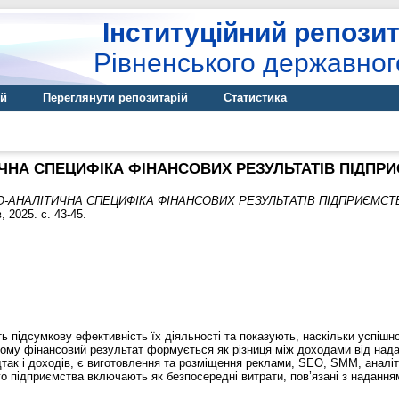
Інституційний репозит
Рівненського державног
ій
Переглянути репозитарій
Статистика
ЧНА СПЕЦИФІКА ФІНАНСОВИХ РЕЗУЛЬТАТІВ ПІДПР
О-АНАЛІТИЧНА СПЕЦИФІКА ФІНАНСОВИХ РЕЗУЛЬТАТІВ ПІДПРИЄМСТ
 2025. с. 43-45.
ь підсумкову ефективність їх діяльності та показують, наскільки успішн
тому фінансовий результат формується як різниця між доходами від надан
так і доходів, є виготовлення та розміщення реклами, SEO, SMM, аналіти
о підприємства включають як безпосередні витрати, пов’язані з наданням