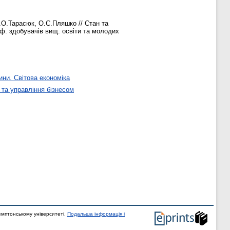
.О.Тарасюк, О.С.Пляшко // Стан та
нф. здобувачів вищ. освіти та молодих
ини. Світова економіка
та управління бізнесом
мптонському університеті.
Подальша інформація і