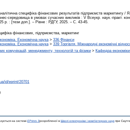
налітична специфіка фінансових результатів підприємств маркетингу / Я
знес-середовища в умовах сучасних викликів : V Всеукр. наук.-практ. ко
5 р. : [тези доп.]. – Рівне : РДГУ, 2025. – С. 43-45.
цифіка фінансових, підприємства, маркетинг
кономіка. Економічна наука
>
336 Фінанси
кономіка. Економічна наука
>
339 Торгівля. Міжнародні економічні віднос
х комунікацій, менеджменту, технологій та фізики
>
Кафедра економіки 
.ua/id/eprint/20701
)
азується на системі
EPrints 3
розробленої в
Школі електроніки і комп'ютерних наук
при Саутге