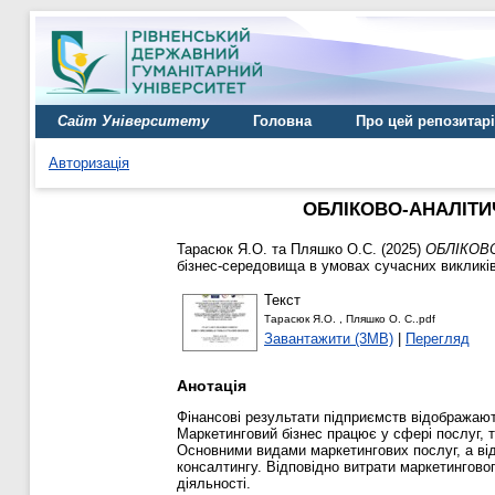
Сайт Університету
Головна
Про цей репозитар
Авторизація
ОБЛІКОВО-АНАЛІТИ
Тарасюк Я.О.
та
Пляшко О.С.
(2025)
ОБЛІКОВ
бізнес-середовища в умовах сучасних викликів,
Текст
Тарасюк Я.О. , Пляшко О. С..pdf
Завантажити (3MB)
|
Перегляд
Анотація
Фінансові результати підприємств відображают
Маркетинговий бізнес працює у сфері послуг, 
Основними видами маркетингових послуг, а від
консалтингу. Відповідно витрати маркетинговог
діяльності.