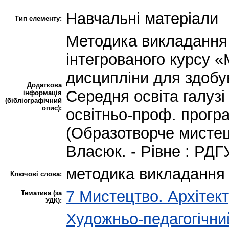
Навчальні матеріали
Тип елементу:
Методика викладання 
інтегрованого курсу «
дисципліни для здобув
Додаткова
Середня освіта галузі 
інформація
(бібліографічний
опис):
освітньо-проф. прогр
(Образотворче мистецт
Власюк. - Рівне : РДГУ
методика викладання 
Ключові слова:
7 Мистецтво. Архітект
Тематика (за
УДК):
Художньо-педагогічни