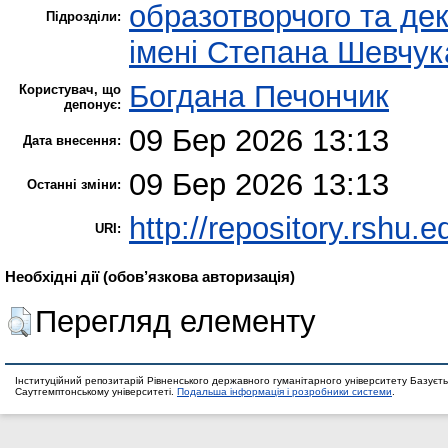
образотворчого та де
Підрозділи:
імені Степана Шевчук
Богдана Печончик
Користувач, що
депонує:
09 Бер 2026 13:13
Дата внесення:
09 Бер 2026 13:13
Останні зміни:
http://repository.rshu.e
URI:
Необхідні дії (обов’язкова авторизація)
Перегляд елементу
Інституційний репозитарій Рівненського державного гуманітарного університету Базуєть
Саутгемптонському університеті.
Подальша інформація і розробники системи
.