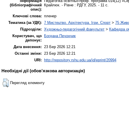
інформація
Педагогіка освітньо-проф. програма 014(12) «Се
(бібліографічний
Крайлюк. - Рівне : РДГУ, 2025. - 11 с.
опис):
Ключові слова:
пленер
Тематика (за УДК):
7 Мистецтво. Архітектура. Ігри. Спорт
>
75 Жив
Підрозділи:
Художньо-педагогічний факультет
>
Кафедра об
Користувач, що
Богдана Печончик
депонує:
Дата внесення:
23 Бер 2026 12:21
Останні зміни:
23 Бер 2026 12:21
URI:
http://repository.rshu.edu.ua/id/eprint/20994
Необхідні дії (обов’язкова авторизація)
Перегляд елементу