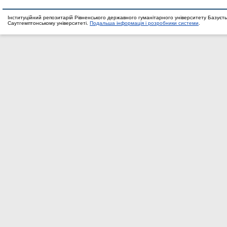
Інституційний репозитарій Рівненського державного гуманітарного університету Базуєть
Саутгемптонському університеті.
Подальша інформація і розробники системи
.