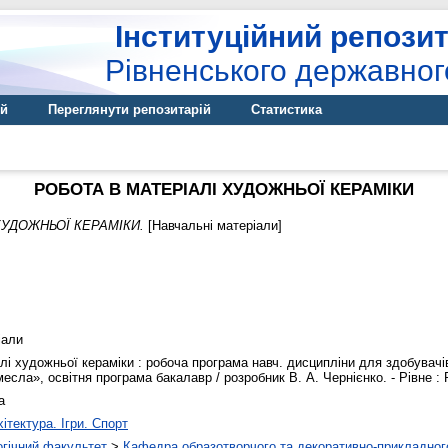
Інституційний репозит
Рівненського державног
ій
Переглянути репозитарій
Статистика
РОБОТА В МАТЕРІАЛІ ХУДОЖНЬОЇ КЕРАМІКИ
ХУДОЖНЬОЇ КЕРАМІКИ.
[Навчальні матеріали]
іали
лі художньої кераміки : робоча програма навч. дисципліни для здобувачі
есла», освітня програма бакалавр / розробник В. А. Чернієнко. - Рівне : Р
а
ітектура. Ігри. Спорт
гічний факультет
>
Кафедра образотворчого та декоративно-прикладног