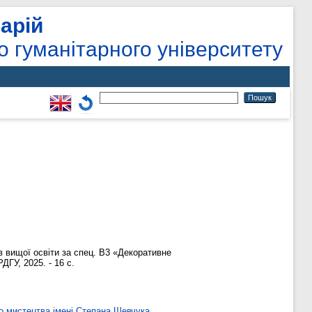
арій
о гуманітарного університету
в вищої освіти за спец. В3 «Декоративне
ДГУ, 2025. - 16 с.
о мистецтва імені Степана Шевчука