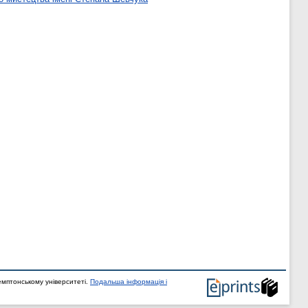
мптонському університеті.
Подальша інформація і