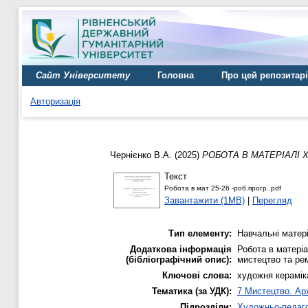
Сайт Університету
Головна
Про цей репозитар
Авторизація
Чернієнко В.А.
(2025)
РОБОТА В МАТЕРІАЛІ 
Текст
Робота в мат 25-26 -роб.прогр..pdf
Завантажити (1MB)
|
Перегляд
Тип елементу:
Навчальні матер
Додаткова інформація
Робота в матеріа
(бібліографічний опис):
мистецтво та рем
Ключові слова:
художня керамік
Тематика (за УДК):
7 Мистецтво. Арх
Підрозділи:
Художньо-педаго