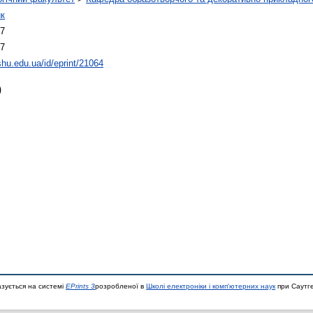
ик
57
57
rshu.edu.ua/id/eprint/21064
)
азується на системі
EPrints 3
розробленої в
Школі електроніки і комп'ютерних наук
при Саутге