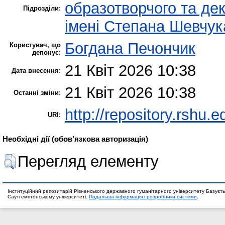
образотворчого та де
Підрозділи:
імені Степана Шевчук
Богдана Печончик
Користувач, що
депонує:
21 Квіт 2026 10:38
Дата внесення:
21 Квіт 2026 10:38
Останні зміни:
http://repository.rshu.e
URI:
Необхідні дії (обов’язкова авторизація)
Перегляд елементу
Інституційний репозитарій Рівненського державного гуманітарного університету Базуєть
Саутгемптонському університеті.
Подальша інформація і розробники системи
.