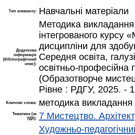
Навчальні матеріали
Тип елементу:
Методика викладання 
інтегрованого курсу «
дисципліни для здобув
Додаткова
Середня освіта, галузі
інформація
(бібліографічний
опис):
освітньо-професійна 
(Образотворче мистец
Рівне : РДГУ, 2025. - 1
методика викладання 
Ключові слова:
7 Мистецтво. Архітект
Тематика (за
УДК):
Художньо-педагогічни