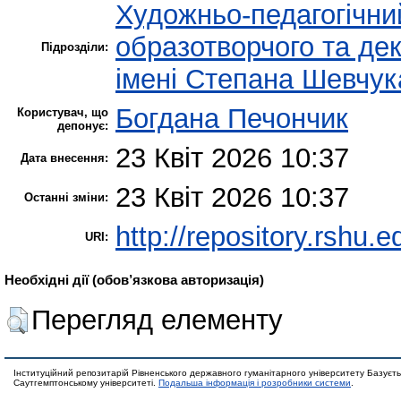
Художньо-педагогічни
образотворчого та де
Підрозділи:
імені Степана Шевчук
Богдана Печончик
Користувач, що
депонує:
23 Квіт 2026 10:37
Дата внесення:
23 Квіт 2026 10:37
Останні зміни:
http://repository.rshu.e
URI:
Необхідні дії (обов’язкова авторизація)
Перегляд елементу
Інституційний репозитарій Рівненського державного гуманітарного університету Базуєть
Саутгемптонському університеті.
Подальша інформація і розробники системи
.