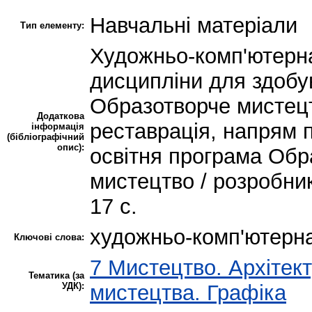
Навчальні матеріали
Тип елементу:
Художньо-комп'ютерна
дисципліни для здобув
Образотворче мистецт
Додаткова
реставрація, напрям п
інформація
(бібліографічний
опис):
освітня програма Обр
мистецтво / розробник 
17 с.
художньо-комп'ютерна
Ключові слова:
7 Мистецтво. Архітект
Тематика (за
УДК):
мистецтва. Графіка