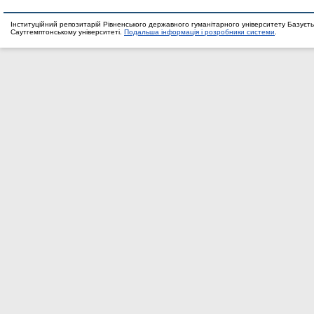
Інституційний репозитарій Рівненського державного гуманітарного університету Базуєть
Саутгемптонському університеті.
Подальша інформація і розробники системи
.