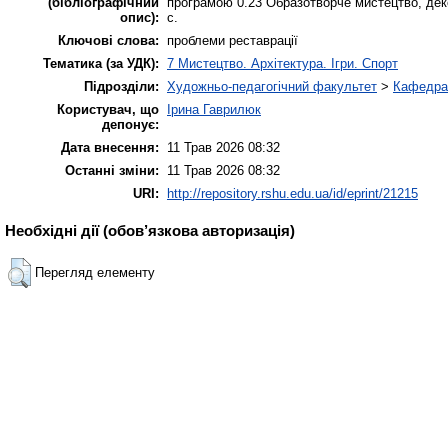
(бібліографічний
програмою 0.23 Образотворче мистецтво, декор
опис):
с.
Ключові слова:
проблеми реставрації
Тематика (за УДК):
7 Мистецтво. Архітектура. Ігри. Спорт
Підрозділи:
Художньо-педагогічний факультет
>
Кафедра 
Користувач, що
Ірина Гаврилюк
депонує:
Дата внесення:
11 Трав 2026 08:32
Останні зміни:
11 Трав 2026 08:32
URI:
http://repository.rshu.edu.ua/id/eprint/21215
Необхідні дії (обов’язкова авторизація)
Перегляд елементу