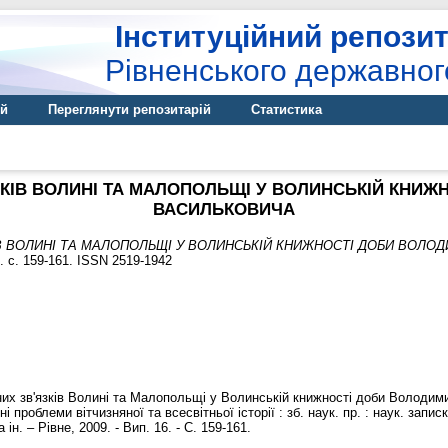
Інституційний репозит
Рівненського державног
ій
Переглянути репозитарій
Статистика
ЗКІВ ВОЛИНІ ТА МАЛОПОЛЬЩІ У ВОЛИНСЬКІЙ КНИ
ВАСИЛЬКОВИЧА
ІВ ВОЛИНІ ТА МАЛОПОЛЬЩІ У ВОЛИНСЬКІЙ КНИЖНОСТІ ДОБИ ВОЛО
). с. 159-161. ISSN 2519-1942
их зв'язків Волині та Малопольщі у Волинській книжності доби Володими
ні проблеми вітчизняної та всесвітньої історії : зб. наук. пр. : наук. зап
н. – Рівне, 2009. - Вип. 16. - С. 159-161.