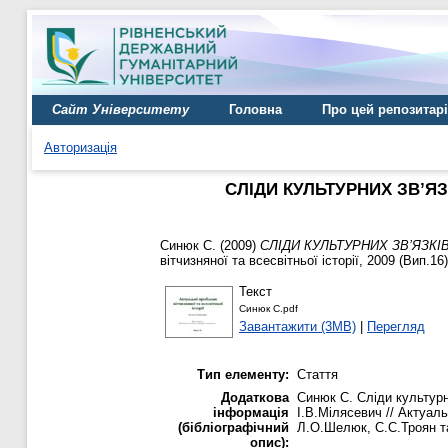
Сайт Університету
Головна
Про цей репозитар
Авторизація
СЛІДИ КУЛЬТУРНИХ ЗВ’Я
Синюк С.
(2009)
СЛІДИ КУЛЬТУРНИХ ЗВ’ЯЗК
вітчизняної та всесвітньої історії, 2009 (Вип.16
Текст
Синюк С.pdf
Завантажити (3MB)
|
Перегляд
Тип елементу:
Стаття
Додаткова
Синюк С. Сліди культурн
інформація
І.В.Мілясевич // Актуаль
(бібліографічний
Л.О.Шелюк, С.С.Троян та і
опис):