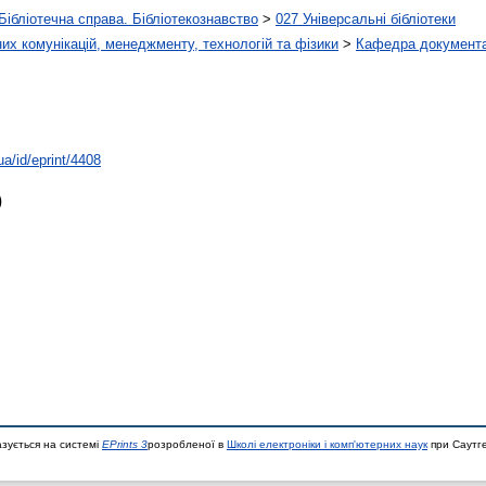
Бібліотечна справа. Бібліотекознавство
>
027 Універсальні бібліотеки
х комунікацій, менеджменту, технологій та фізики
>
Кафедра документа
ua/id/eprint/4408
)
азується на системі
EPrints 3
розробленої в
Школі електроніки і комп'ютерних наук
при Саутге