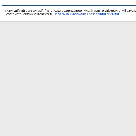
Інституційний репозитарій Рівненського державного гуманітарного університету Базуєть
Саутгемптонському університеті.
Подальша інформація і розробники системи
.