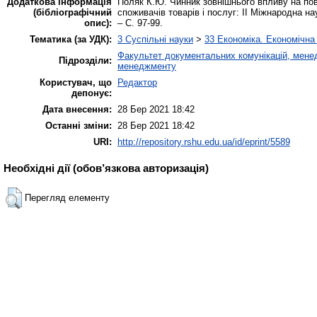
Додаткова інформація
Поляк К.Ю. Чинник зовнішнього впливу на пов
(бібліографічний
споживачів товарів і послуг: ІІ Міжнародна нау
опис):
– С. 97-99.
Тематика (за УДК):
3 Суспільні науки
>
33 Економіка. Економічна
Факультет документальних комунікацій, менед
Підрозділи:
менеджменту
Користувач, що
Редактор
депонує:
Дата внесення:
28 Бер 2021 18:42
Останні зміни:
28 Бер 2021 18:42
URI:
http://repository.rshu.edu.ua/id/eprint/5589
Необхідні дії (обов’язкова авторизація)
Перегляд елементу