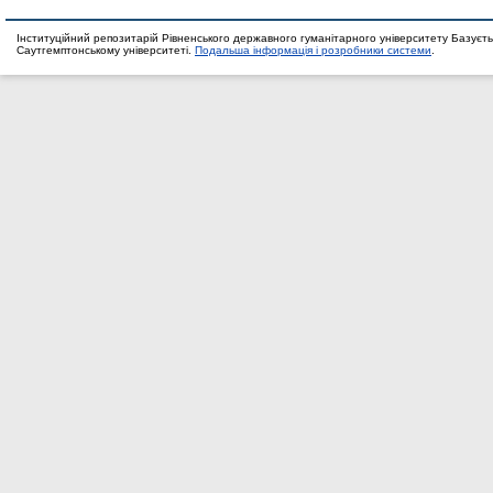
Інституційний репозитарій Рівненського державного гуманітарного університету Базуєть
Саутгемптонському університеті.
Подальша інформація і розробники системи
.