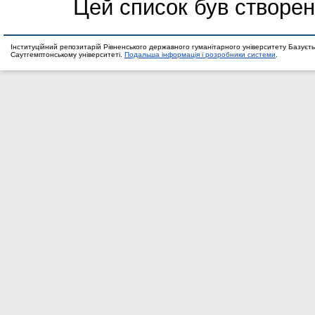
Цей список був створе
Інституційний репозитарій Рівненського державного гуманітарного університету Базуєть
Саутгемптонському університеті.
Подальша інформація і розробники системи
.