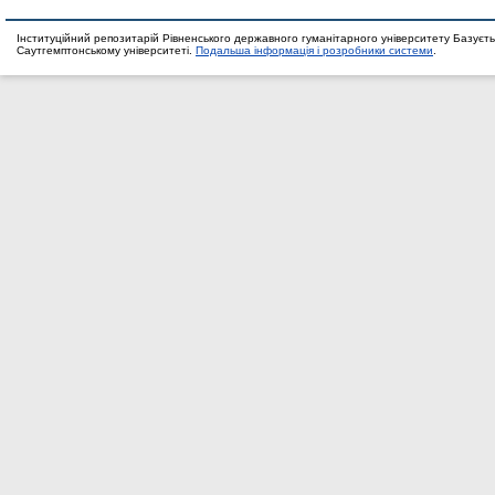
Інституційний репозитарій Рівненського державного гуманітарного університету Базуєть
Саутгемптонському університеті.
Подальша інформація і розробники системи
.