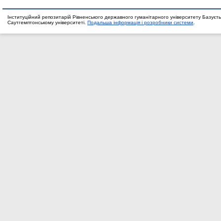
Інституційний репозитарій Рівненського державного гуманітарного університету Базуєть
Саутгемптонському університеті.
Подальша інформація і розробники системи
.