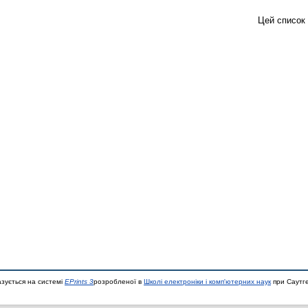
Цей список
азується на системі
EPrints 3
розробленої в
Школі електроніки і комп'ютерних наук
при Саутге