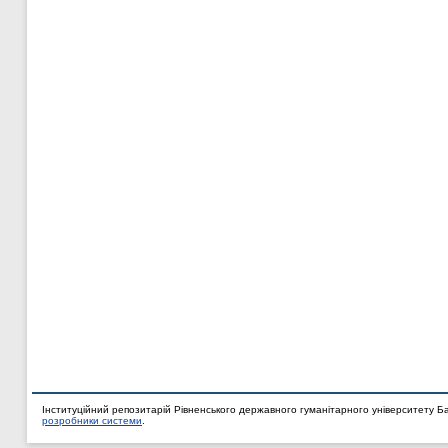
Інституційний репозитарій Рівненського державного гуманітарного університету Б
розробники системи
.