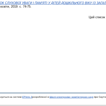
ОК СЛУХОВОЇ УВАГИ І ПАМ’ЯТІ У ДІТЕЙ ДОШКІЛЬНОГО ВІКУ ІЗ З
світи, 2019. с. 74-75.
Цей список
азується на системі
EPrints 3
розробленої в
Школі електроніки і комп'ютерних наук
при Саутге