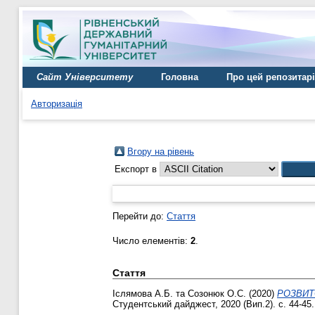
Сайт Університету
Головна
Про цей репозитар
Авторизація
Вгору на рівень
Експорт в
Перейти до:
Стаття
Число елементів:
2
.
Стаття
Іслямова А.Б.
та
Созонюк О.С.
(2020)
РОЗВИТ
Студентський дайджест, 2020 (Вип.2). с. 44-45.