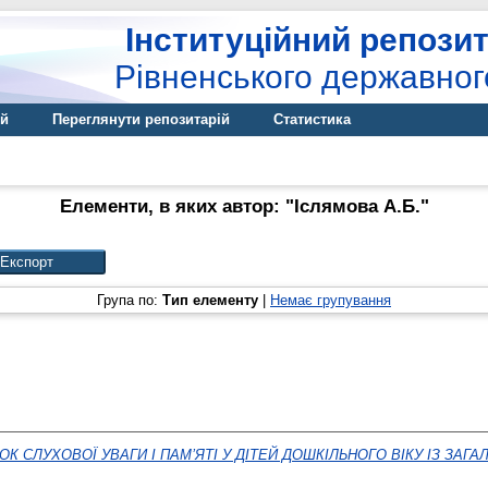
Інституційний репозит
Рівненського державног
ій
Переглянути репозитарій
Статистика
Елементи, в яких автор: "
Іслямова А.Б.
"
Група по:
Тип елементу
|
Немає групування
ОК СЛУХОВОЇ УВАГИ І ПАМʼЯТІ У ДІТЕЙ ДОШКІЛЬНОГО ВІКУ ІЗ З