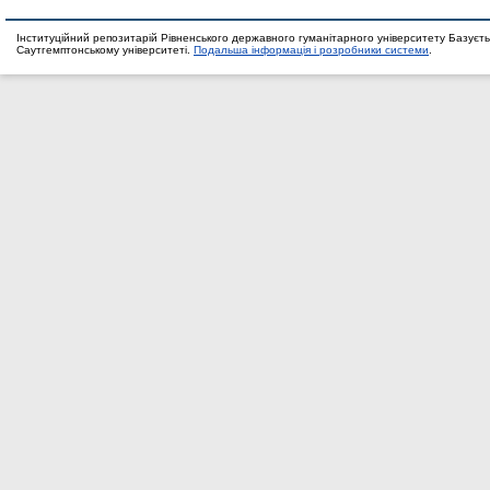
Інституційний репозитарій Рівненського державного гуманітарного університету Базуєть
Саутгемптонському університеті.
Подальша інформація і розробники системи
.