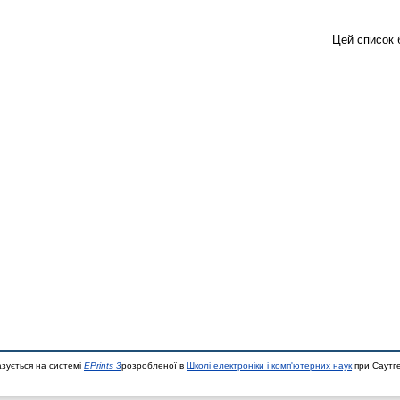
Цей список 
азується на системі
EPrints 3
розробленої в
Школі електроніки і комп'ютерних наук
при Саутге