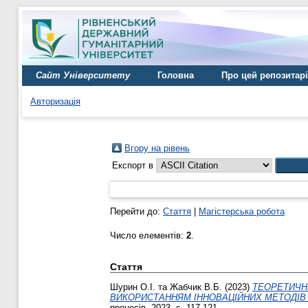
Сайт Університету
Головна
Про цей репозитар
Авторизація
Вгору на рівень
Експорт в
Перейти до:
Стаття
|
Магістерська робота
Число елементів:
2
.
Стаття
Шурин О.І.
та
Жабчик В.Б.
(2023)
ТЕОРЕТИЧНІ
ВИКОРИСТАННЯМ ІННОВАЦІЙНИХ МЕТОДІВ
процесів, 2023. с. 117-121.