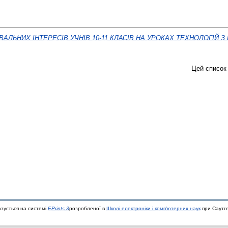
АЛЬНИХ ІНТЕРЕСІВ УЧНІВ 10-11 КЛАСІВ НА УРОКАХ ТЕХНОЛОГІЙ 
Цей список
азується на системі
EPrints 3
розробленої в
Школі електроніки і комп'ютерних наук
при Саутге