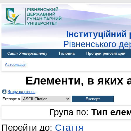
Інституційний 
Рівненського де
Сайт Університету
Головна
Про цей репозитарій
Авторизація
Елементи, в яких а
Вгору на рівень
Експорт в
Група по:
Тип еле
Перейти до:
Стаття