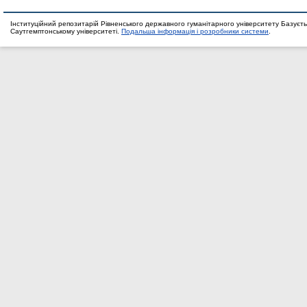
Інституційний репозитарій Рівненського державного гуманітарного університету Базуєть
Саутгемптонському університеті.
Подальша інформація і розробники системи
.