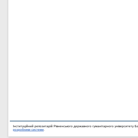
Інституційний репозитарій Рівненського державного гуманітарного університету Б
розробники системи
.