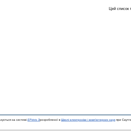
Цей список 
азується на системі
EPrints 3
розробленої в
Школі електроніки і комп'ютерних наук
при Саутге