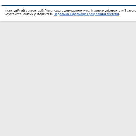
Інституційний репозитарій Рівненського державного гуманітарного університету Базуєть
Саутгемптонському університеті.
Подальша інформація і розробники системи
.