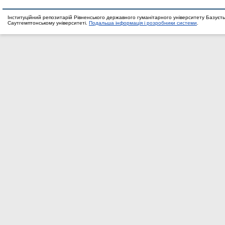
Інституційний репозитарій Рівненського державного гуманітарного університету Базуєть
Саутгемптонському університеті.
Подальша інформація і розробники системи
.