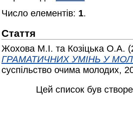
Число елементів:
1
.
Стаття
Жохова М.І.
та
Козіцька О.А.
(
ГРАМАТИЧНИХ УМІНЬ У МО
суспільство очима молодих, 201
Цей список був створ