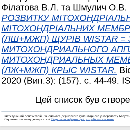
Філатова В.Л.
та
Шмулич О.В.
РОЗВИТКУ МІТОХОНДРІАЛЬН
МІТОХОНДРІАЛЬНИХ МЕМБР
(ЛШ+МЖП) ЩУРІВ WISTAR 
МИТОХОНДРИАЛЬНОГО АПП
МИТОХОНДРИАЛЬНЫХ МЕМБ
(ЛЖ+МЖП) КРЫС WISTAR.
Віс
2020 (Вип.3): (157). с. 44-49. 
Цей список був створ
Інституційний репозитарій Рівненського державного гуманітарного університету Базуєть
Саутгемптонському університеті.
Подальша інформація і розробники системи
.