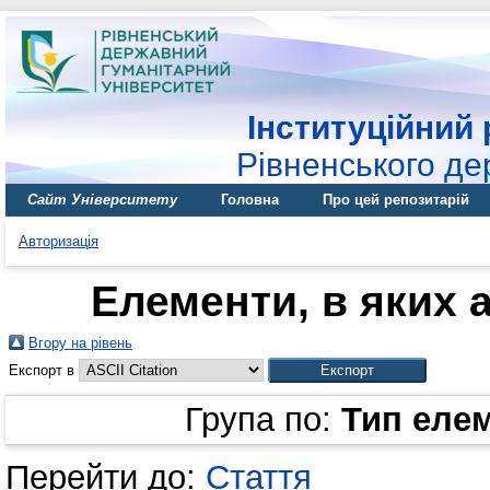
Інституційний 
Рівненського де
Сайт Університету
Головна
Про цей репозитарій
Авторизація
Елементи, в яких а
Вгору на рівень
Експорт в
Група по:
Тип еле
Перейти до:
Стаття