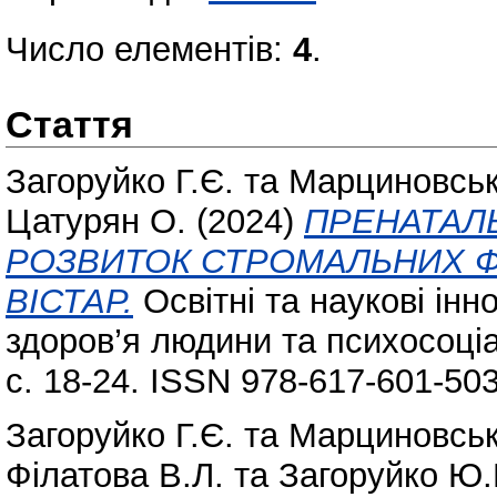
Число елементів:
4
.
Стаття
Загоруйко Г.Є.
та
Марциновськ
Цатурян О.
(2024)
ПРЕНАТАЛ
РОЗВИТОК СТРОМАЛЬНИХ Ф
ВІСТАР.
Освітні та наукові інн
здоров’я людини та психосоціал
с. 18-24. ISSN 978-617-601-50
Загоруйко Г.Є.
та
Марциновськ
Філатова В.Л.
та
Загоруйко Ю.