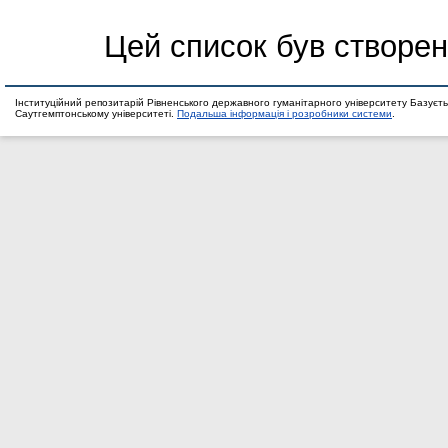
Цей список був створе
Інституційний репозитарій Рівненського державного гуманітарного університету Базуєть
Саутгемптонському університеті.
Подальша інформація і розробники системи
.