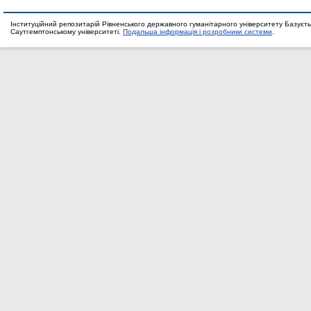
Інституційний репозитарій Рівненського державного гуманітарного університету Базуєть
Саутгемптонському університеті.
Подальша інформація і розробники системи
.