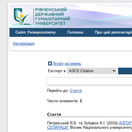
Сайт Університету
Головна
Про цей репозитар
Авторизація
Вгору на рівень
Експорт в
Перейти до:
Стаття
Число елементів:
1
.
Стаття
Петрівський Я.Б.
та
Зубарєв А.І.
(2016)
АЛГОР
СЕПАРАЦІЇ.
Вісник Національного університету 