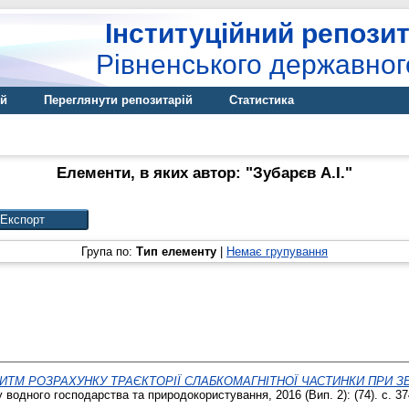
Інституційний репозит
Рівненського державног
ій
Переглянути репозитарій
Статистика
Елементи, в яких автор: "
Зубарєв А.І.
"
Група по:
Тип елементу
|
Немає групування
ИТМ РОЗРАХУНКУ ТРАЄКТОРІЇ СЛАБКОМАГНІТНОЇ ЧАСТИНКИ ПРИ З
водного господарства та природокористування, 2016 (Вип. 2): (74). с. 37