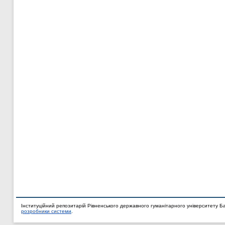
Інституційний репозитарій Рівненського державного гуманітарного університету Б
розробники системи
.