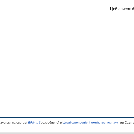
Цей список 
азується на системі
EPrints 3
розробленої в
Школі електроніки і комп'ютерних наук
при Саутге