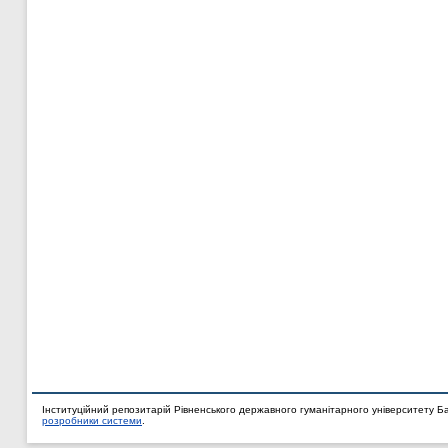
Інституційний репозитарій Рівненського державного гуманітарного університету Б
розробники системи
.