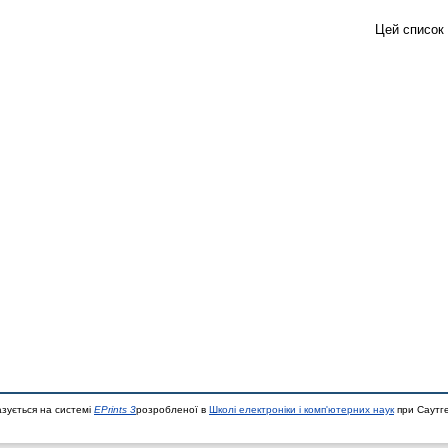
Цей список
азується на системі
EPrints 3
розробленої в
Школі електроніки і комп'ютерних наук
при Саутге