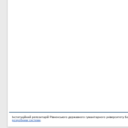
Інституційний репозитарій Рівненського державного гуманітарного університету Б
розробники системи
.