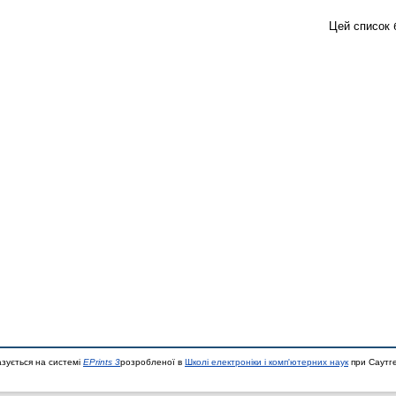
Цей список 
азується на системі
EPrints 3
розробленої в
Школі електроніки і комп'ютерних наук
при Саутге