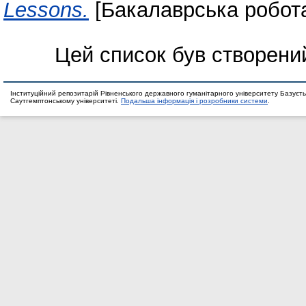
Lessons.
[Бакалаврська робот
Цей список був створени
Інституційний репозитарій Рівненського державного гуманітарного університету Базуєть
Саутгемптонському університеті.
Подальша інформація і розробники системи
.