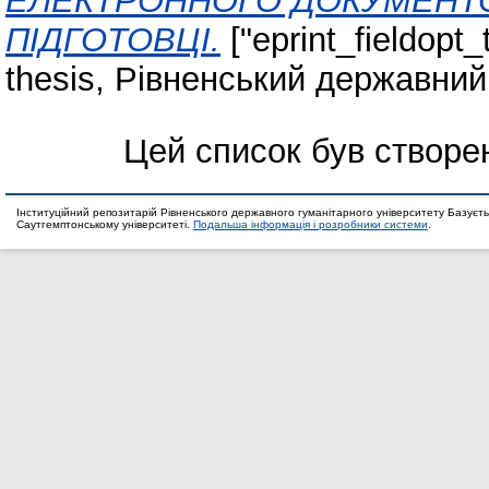
ЕЛЕКТРОННОГО ДОКУМЕНТО
ПІДГОТОВЦІ.
["eprint_fieldopt_
thesis, Рівненський державний
Цей список був створе
Інституційний репозитарій Рівненського державного гуманітарного університету Базуєть
Саутгемптонському університеті.
Подальша інформація і розробники системи
.