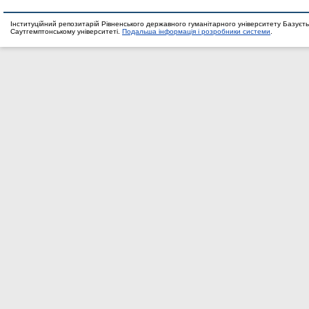
Інституційний репозитарій Рівненського державного гуманітарного університету Базуєть
Саутгемптонському університеті.
Подальша інформація і розробники системи
.