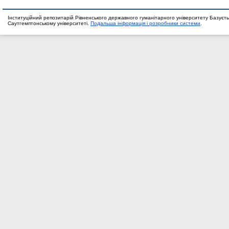
Інституційний репозитарій Рівненського державного гуманітарного університету Базуєть
Саутгемптонському університеті.
Подальша інформація і розробники системи
.