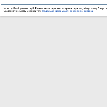
Інституційний репозитарій Рівненського державного гуманітарного університету Базуєть
Саутгемптонському університеті.
Подальша інформація і розробники системи
.