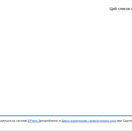
Цей список 
азується на системі
EPrints 3
розробленої в
Школі електроніки і комп'ютерних наук
при Саутге