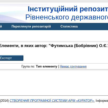
Інституційний репозит
Рівненського державног
ій
Переглянути репозитарій
Статистика
Елементи, в яких автор: "
Футимська (Бобрівник) О.Є.
Група по:
Тип елементу
|
Немає групування
(2014)
СТВОРЕННЯ ПРОГРАМНОЇ СИСТЕМИ АРМ «КУРАТОР».
Інформац