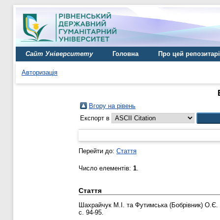
Сайт Університету
Головна
Про цей репозитар
Авторизація
Вгору на рівень
Експорт в
Перейти до:
Стаття
Число елементів:
1
.
Стаття
Шахрайчук М.І.
та
Футимська (Бобрівник) О.Є.
с. 94-95.