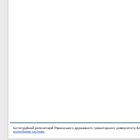
Інституційний репозитарій Рівненського державного гуманітарного університету Б
розробники системи
.