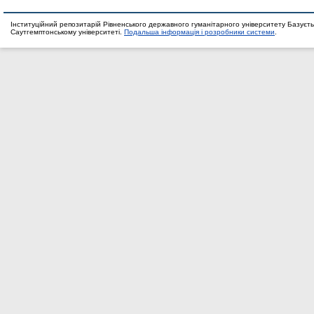
Інституційний репозитарій Рівненського державного гуманітарного університету Базуєть
Саутгемптонському університеті.
Подальша інформація і розробники системи
.