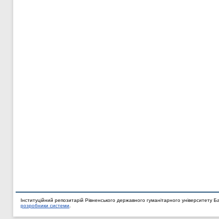
Інституційний репозитарій Рівненського державного гуманітарного університету Б
розробники системи
.