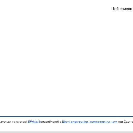
Цей список
азується на системі
EPrints 3
розробленої в
Школі електроніки і комп'ютерних наук
при Саутге