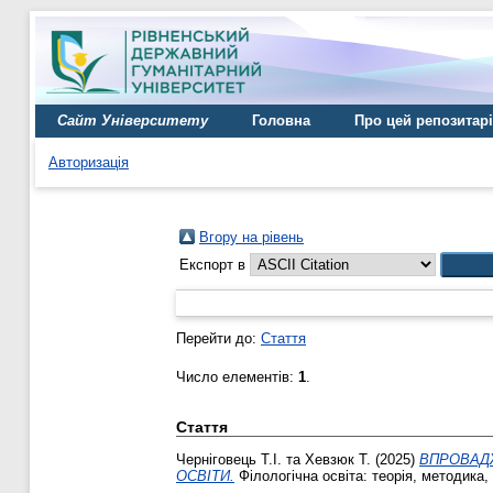
Сайт Університету
Головна
Про цей репозитар
Авторизація
Вгору на рівень
Експорт в
Перейти до:
Стаття
Число елементів:
1
.
Стаття
Черніговець Т.І.
та
Хевзюк Т.
(2025)
ВПРОВАДЖ
ОСВІТИ.
Філологічна освіта: теорія, методика, 