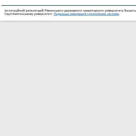
Інституційний репозитарій Рівненського державного гуманітарного університету Базуєть
Саутгемптонському університеті.
Подальша інформація і розробники системи
.