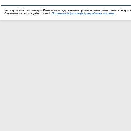
Інституційний репозитарій Рівненського державного гуманітарного університету Базуєть
Саутгемптонському університеті.
Подальша інформація і розробники системи
.