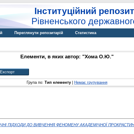
Інституційний репозит
Рівненського державног
ій
Переглянути репозитарій
Статистика
Елементи, в яких автор: "
Хома О.Ю.
"
Група по:
Тип елементу
|
Немає групування
ЧНІ ПІДХОДИ ДО ВИВЧЕННЯ ФЕНОМЕНУ АКАДЕМІЧНОЇ ПРОКРАСТИНА