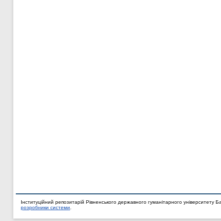
Інституційний репозитарій Рівненського державного гуманітарного університету Б
розробники системи
.