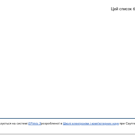
Цей список 
азується на системі
EPrints 3
розробленої в
Школі електроніки і комп'ютерних наук
при Саутге