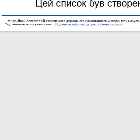
Цей список був створе
Інституційний репозитарій Рівненського державного гуманітарного університету Базуєть
Саутгемптонському університеті.
Подальша інформація і розробники системи
.