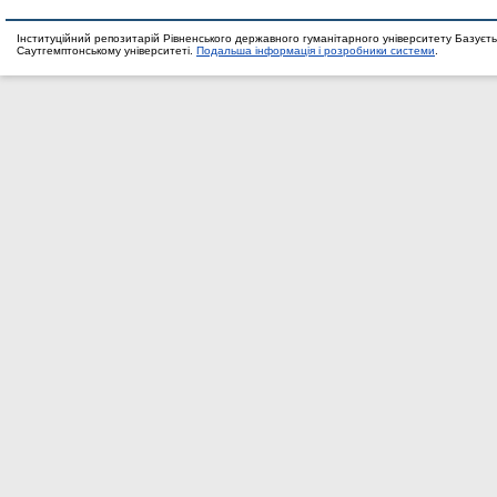
Інституційний репозитарій Рівненського державного гуманітарного університету Базуєть
Саутгемптонському університеті.
Подальша інформація і розробники системи
.