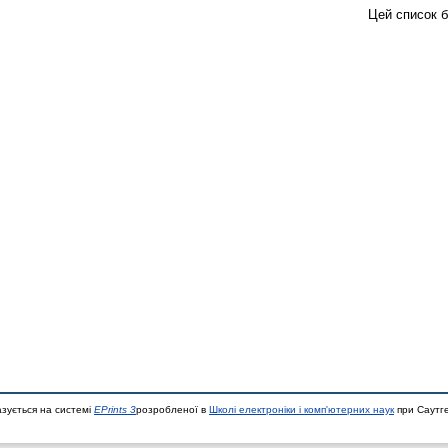
Цей список 
азується на системі
EPrints 3
розробленої в
Школі електроніки і комп'ютерних наук
при Саутге