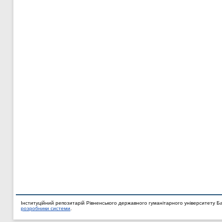
Інституційний репозитарій Рівненського державного гуманітарного університету Б
розробники системи
.