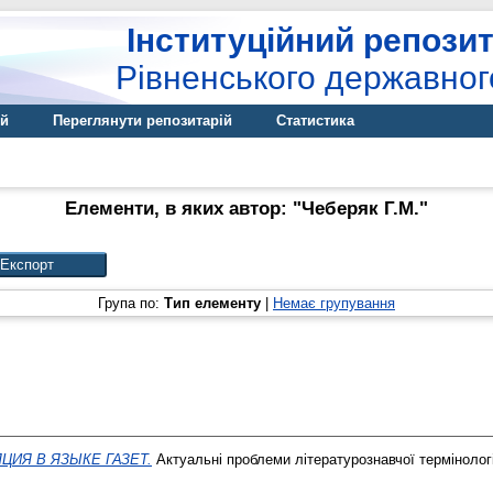
Інституційний репозит
Рівненського державног
ій
Переглянути репозитарій
Статистика
Елементи, в яких автор: "
Чеберяк Г.М.
"
Група по:
Тип елементу
|
Немає групування
ЦИЯ В ЯЗЫКЕ ГАЗЕТ.
Актуальні проблеми літературознавчої термінології,