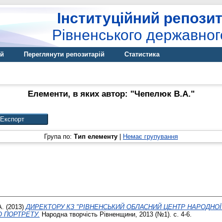
Інституційний репозит
Рівненського державног
ій
Переглянути репозитарій
Статистика
Елементи, в яких автор: "
Чепелюк В.А.
"
Група по:
Тип елементу
|
Немає групування
А.
(2013)
ДИРЕКТОРУ КЗ "РІВНЕНСЬКИЙ ОБЛАСНИЙ ЦЕНТР НАРОДНО
О ПОРТРЕТУ.
Народна творчість Рівненщини, 2013 (№1). с. 4-6.