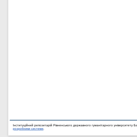
Інституційний репозитарій Рівненського державного гуманітарного університету Б
розробники системи
.