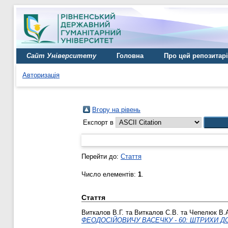
Сайт Університету
Головна
Про цей репозитар
Авторизація
Вгору на рівень
Експорт в
Перейти до:
Стаття
Число елементів:
1
.
Стаття
Виткалов В.Г.
та
Виткалов С.В.
та
Чепелюк В.
ФЕОДОСІЙОВИЧУ ВАСЕЧКУ - 60: ШТРИХИ Д