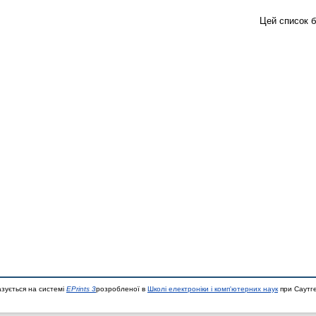
Цей список 
азується на системі
EPrints 3
розробленої в
Школі електроніки і комп'ютерних наук
при Саутге