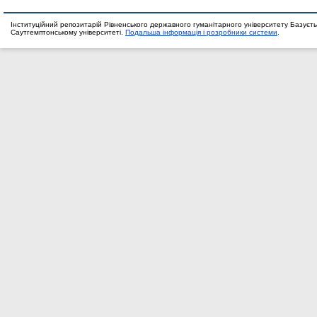
Інституційний репозитарій Рівненського державного гуманітарного університету Базуєть
Саутгемптонському університеті.
Подальша інформація і розробники системи
.